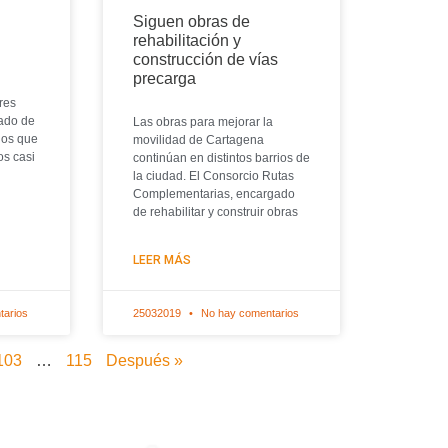
s
Siguen obras de
rehabilitación y
construcción de vías
precarga
res
lado de
Las obras para mejorar la
ios que
movilidad de Cartagena
os casi
continúan en distintos barrios de
la ciudad. El Consorcio Rutas
Complementarias, encargado
de rehabilitar y construir obras
LEER MÁS
tarios
25032019
No hay comentarios
103
…
115
Después »