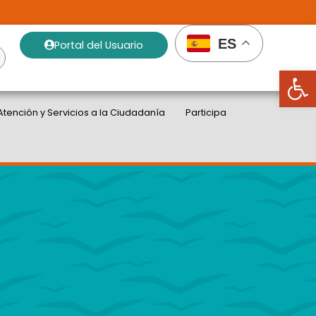
ES
Portal del Usuario
Abrir
Atención y Servicios a la Ciudadanía
Participa