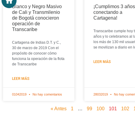
Blanco y Negro Masivo
¡Cumplimos 3 año
de Cali y Transmilenio
conectando a
de Bogotá conocieron
Cartagena!
operación de
Transcaribe
Transcaribe cumple hoy t
años y lo celebramos al 
los más de 130 mil usuar
Cartagena de Indias D.T. y C.,
se movilizan a diario en l
30 de marzo de 2019 Con el
propósito de conocer cómo
funciona la operación de la flota
LEER MÁS
de Transcaribe
LEER MÁS
01042019
No hay comentarios
28032019
No hay comen
« Antes
1
…
99
100
101
102