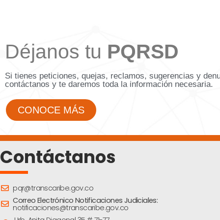
Déjanos tu
PQRSD
Si tienes peticiones, quejas, reclamos, sugerencias y den
contáctanos y te daremos toda la información necesaria.
CONOCE MÁS
Contáctanos
pqr@transcaribe.gov.co
Correo Electrónico Notificaciones Judiciales:
notificaciones@transcaribe.gov.co
Urb. Anita Diagonal 35 # 71-77