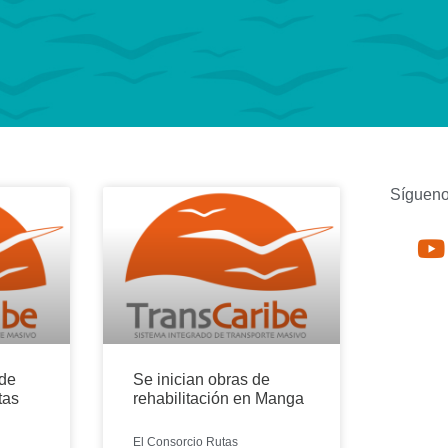
Sígueno
 de
Se inician obras de
tas
rehabilitación en Manga
El Consorcio Rutas