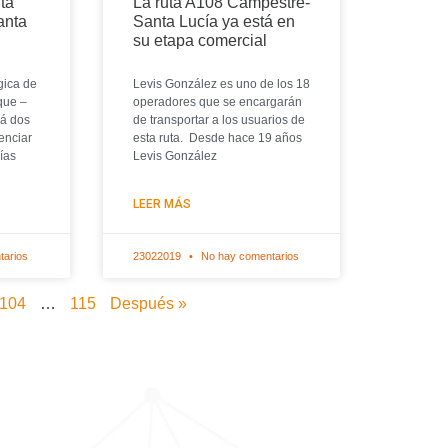
ta
La ruta A108 Campestre-
anta
Santa Lucía ya está en
su etapa comercial
gica de
Levis González es uno de los 18
que –
operadores que se encargarán
rá dos
de transportar a los usuarios de
enciar
esta ruta. Desde hace 19 años
vías
Levis González
LEER MÁS
tarios
23022019
No hay comentarios
104
…
115
Después »