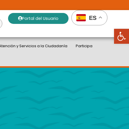
ES
Portal del Usuario
Abrir
Atención y Servicios a la Ciudadanía
Participa