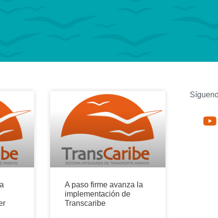
Sígueno
 a
A paso firme avanza la
implementación de
er
Transcaribe