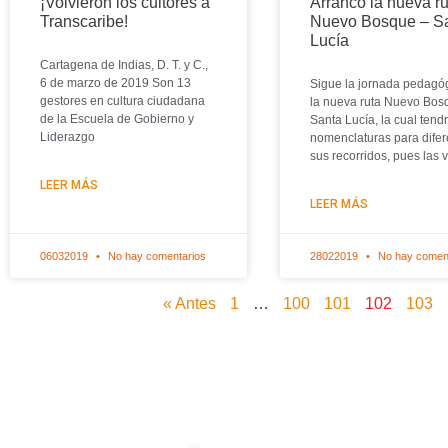
¡Volvieron los cultores a
Arrancó la nueva ru
Transcaribe!
Nuevo Bosque – S
Lucía
Cartagena de Indias, D. T. y C.,
6 de marzo de 2019 Son 13
Sigue la jornada pedagó
gestores en cultura ciudadana
la nueva ruta Nuevo Bos
de la Escuela de Gobierno y
Santa Lucía, la cual tend
Liderazgo
nomenclaturas para difer
sus recorridos, pues las 
LEER MÁS
LEER MÁS
06032019
No hay comentarios
28022019
No hay comen
« Antes
1
…
100
101
102
103