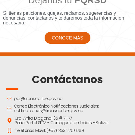
Déjanos tu
PQRSD
Si tienes peticiones, quejas, reclamos, sugerencias y
denuncias, contáctanos y te daremos toda la información
necesaria.
CONOCE MÁS
Contáctanos
pqr@transcaribe.gov.co
Correo Electrónico Notificaciones Judiciales:
notificaciones@transcaribe.gov.co
Urb. Anita Diagonal 35 # 71-77
Patio Portal SITM - Cartagena de Indias - Bolivar
Teléfonos Movil:
(+57): 333 220 6769