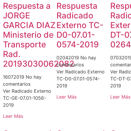
Respuesta a
Respuesta
Resp
JORGE
Radicado
Radi
GARCIA DIAZ
Externo TC-
Exte
Ministerio de
D0-07.01-
DT-0
Transporte
0574-2019
0264
Rad.
02042019
No hay
0703201
20193030062082
comentarios
comentar
Ver Radicado Externo
Ver Radi
16072019
No hay
TC-D0-07.01-0574-
TC-DT-07
comentarios
2019
2019
Ver Radicado Externo
Leer Más
Leer Más
TC-GE-07.01-1056-
2019
Leer Más