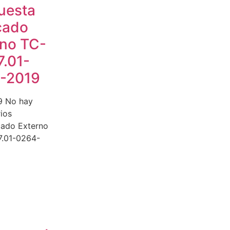
uesta
cado
rno TC-
7.01-
-2019
9
No hay
ios
cado Externo
.01-0264-