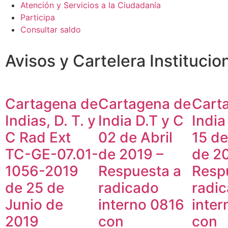
Atención y Servicios a la Ciudadanía
Participa
Consultar saldo
Avisos y Cartelera Institucio
Cartagena de
Cartagena de
Cart
Indias, D. T. y
India D.T y C
India
C Rad Ext
02 de Abril
15 de
TC-GE-07.01-
de 2019 –
de 20
1056-2019
Respuesta a
Resp
de 25 de
radicado
radi
Junio de
interno 0816
inte
2019
con
con