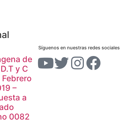
nal
Síguenos en nuestras redes sociales
agena de
 D.T y C
 Febrero
19 –
uesta a
cado
rno 0082