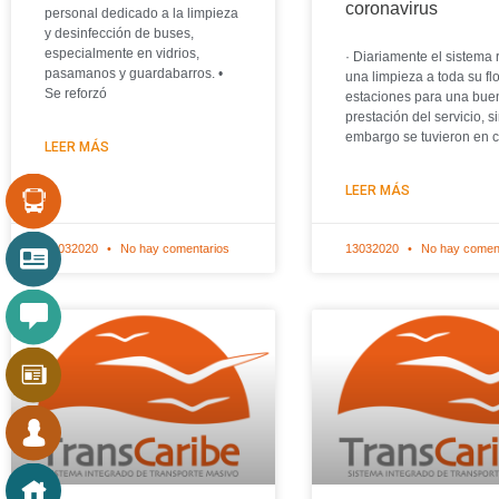
coronavirus
personal dedicado a la limpieza
y desinfección de buses,
especialmente en vidrios,
· Diariamente el sistema 
pasamanos y guardabarros. •
una limpieza a toda su flo
Se reforzó
estaciones para una bue
prestación del servicio, s
embargo se tuvieron en 
LEER MÁS
LEER MÁS
21032020
No hay comentarios
13032020
No hay comen