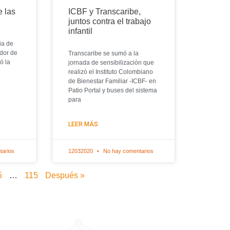
e las
ICBF y Transcaribe,
e
juntos contra el trabajo
infantil
ia de
dor de
Transcaribe se sumó a la
ó la
jornada de sensibilización que
realizó el Instituto Colombiano
de Bienestar Familiar -ICBF- en
Patio Portal y buses del sistema
para
LEER MÁS
tarios
12032020
No hay comentarios
5
…
115
Después »