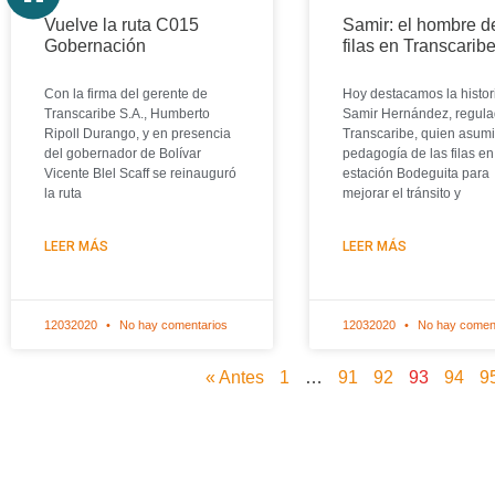
Vuelve la ruta C015
Samir: el hombre d
Gobernación
filas en Transcarib
Con la firma del gerente de
Hoy destacamos la histor
Transcaribe S.A., Humberto
Samir Hernández, regula
Ripoll Durango, y en presencia
Transcaribe, quien asumi
del gobernador de Bolívar
pedagogía de las filas en
Vicente Blel Scaff se reinauguró
estación Bodeguita para
la ruta
mejorar el tránsito y
LEER MÁS
LEER MÁS
12032020
No hay comentarios
12032020
No hay comen
« Antes
1
…
91
92
93
94
9