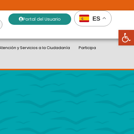
ES
Portal del Usuario
Abrir
Atención y Servicios a la Ciudadanía
Participa