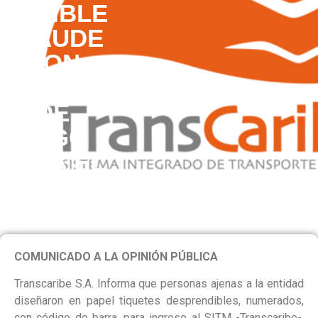
POSIBLE
FRAUDE
CON
TIQUETES
DE
PAGO
PARA EL
SITM
COMUNICADO A LA OPINIÓN PÚBLICA
Transcaribe S.A. Informa que personas ajenas a la entidad
diseñaron en papel tiquetes desprendibles, numerados,
con código de barra, para ingreso al SITM -Transcaribe-,