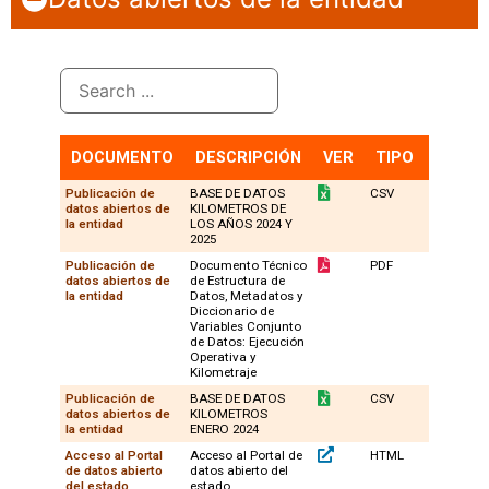
DOCUMENTO
DESCRIPCIÓN
VER
TIPO
VERS.
Publicación de
BASE DE DATOS
CSV
1
datos abiertos de
KILOMETROS DE
la entidad
LOS AÑOS 2024 Y
2025
Publicación de
Documento Técnico
PDF
1
datos abiertos de
de Estructura de
la entidad
Datos, Metadatos y
Diccionario de
Variables Conjunto
de Datos: Ejecución
Operativa y
Kilometraje
Publicación de
BASE DE DATOS
CSV
1
datos abiertos de
KILOMETROS
la entidad
ENERO 2024
Acceso al Portal
Acceso al Portal de
HTML
1
de datos abierto
datos abierto del
del estado
estado