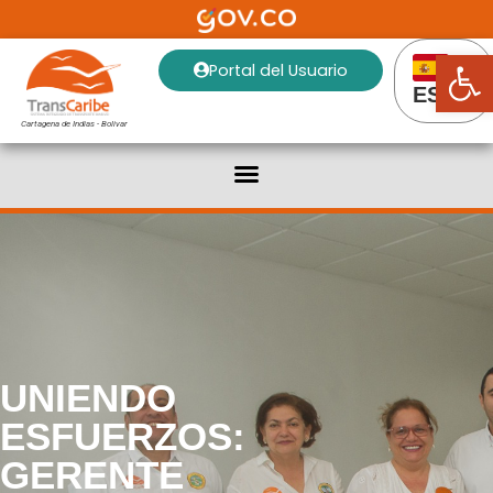
Abrir
Portal del Usuario
ES
Cartagena de Indias - Bolivar
UNIENDO
ESFUERZOS:
GERENTE