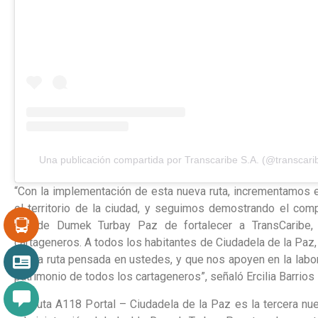
Una publicación compartida por Transcaribe S.A. (@transcari
“Con la implementación de esta nueva ruta, incrementamos e
el territorio de la ciudad, y seguimos demostrando el com
alcalde Dumek Turbay Paz de fortalecer a TransCaribe, 
cartageneros. A todos los habitantes de Ciudadela de la Paz, 
nueva ruta pensada en ustedes, y que nos apoyen en la labor
patrimonio de todos los cartageneros”, señaló Ercilia Barrios
La Ruta A118 Portal – Ciudadela de la Paz es la tercera nu