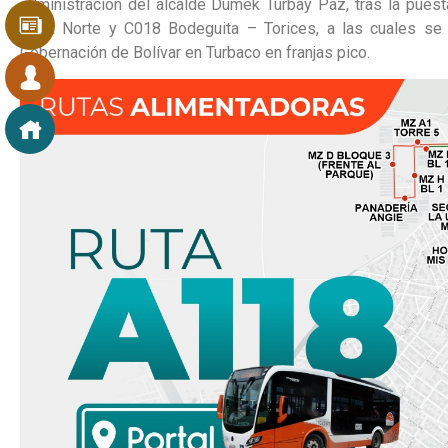
administración del alcalde Dumek Turbay Paz, tras la pues
Zona Norte y C018 Bodeguita – Torices, a las cuales se 
Gobernación de Bolívar en Turbaco en franjas pico.