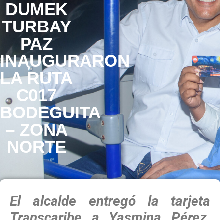
DUMEK
TURBAY
PAZ
INAUGURARON
LA RUTA
C017
BODEGUITA
– ZONA
NORTE
El alcalde entregó la tarjeta
Transcaribe a Yasmina Pérez,