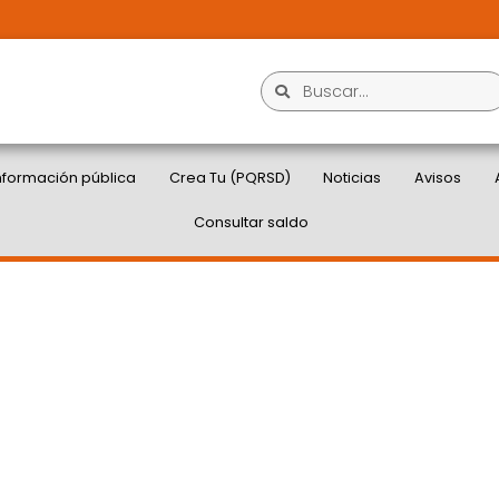
nformación pública
Crea Tu (PQRSD)
Noticias
Avisos
Consultar saldo
DA A SUS USUARIOS
N LA RUTA X104, POR