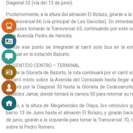
Diagonal 32 (vía del 13 de junio).
Posteriormente, a la altura del almacén El Bolazo, girarán a l
la Transversal 66 (vía principal de Las Gaviotas). En inmedia
los buses tomarán la Transversal 65, continuando por este co
en la Avenida Pedro de Heredia.
Desde ese punto se integrarán al carril solo bus en la es
habitual en la estación Bazurto.
EN SENTIDO CENTRO – TERMINAL
Desde la Glorieta de Bazurto, la ruta continuará por el carril
al carril mixto sobre la Avenida del Consulado hasta llegar 
seguirá por la Diagonal 30 hasta la Glorieta de Cedesarrol
Muebles Jamar, donde tomará la carrera 50 para retomar su r
Luego, a la altura de Megatiendas de Olaya, los vehículos gi
barrio 13 de Junio hasta el almacén El Bolazo, y girarán hacia
de junio, girarán a la izquierda para tomar la Transversal 70
sobre la Pedro Romero.