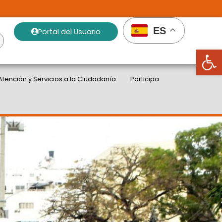
ES
Portal del Usuario
Abrir
Atención y Servicios a la Ciudadanía
Participa