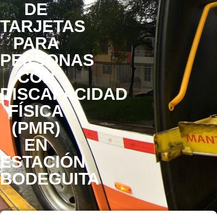
DE
TARJETAS
PARA
PERSONAS
CON
DISCAPACIDAD
FÍSICA
(PMR)
EN
ESTACIÓN
BODEGUITA