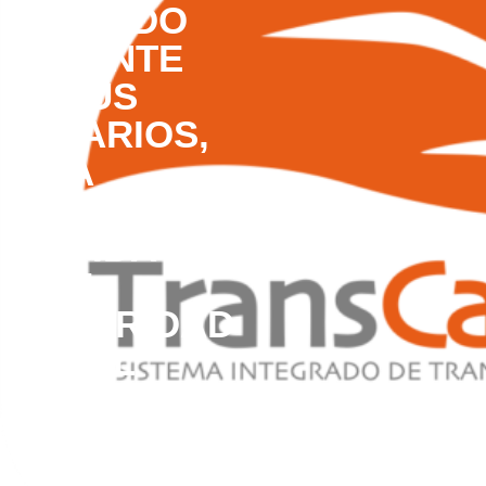
LLAMADO
URGENTE
A SUS
USUARIOS,
A
CUIDAR
SU VIDA
E
INTEGRIDAD
EN EL
PATIO
PORTAL