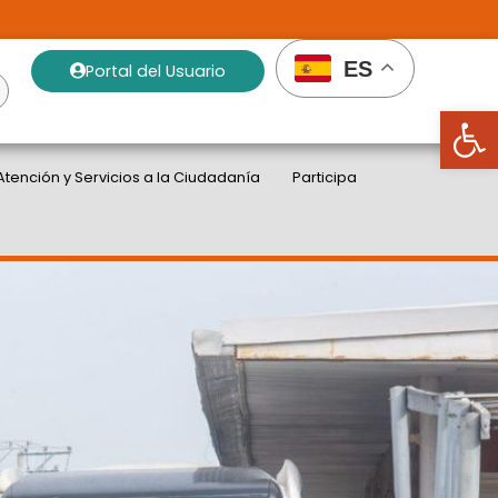
ES
Portal del Usuario
Abrir
Atención y Servicios a la Ciudadanía
Participa