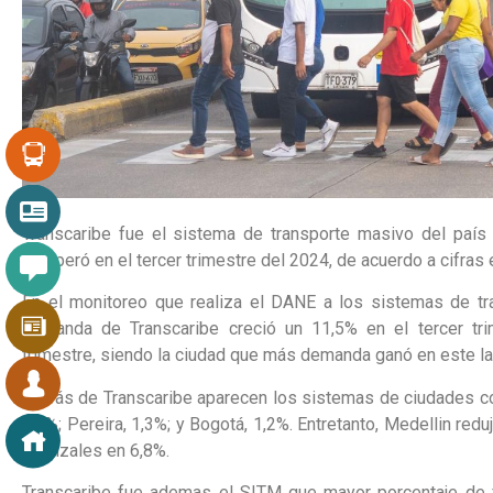
Transcaribe fue el sistema de transporte masivo del paí
recuperó en el tercer trimestre del 2024, de acuerdo a cifras
En el monitoreo que realiza el DANE a los sistemas de tra
demanda de Transcaribe creció un 11,5% en el tercer tr
trimestre, siendo la ciudad que más demanda ganó en este l
Detrás de Transcaribe aparecen los sistemas de ciudades com
2,5%; Pereira, 1,3%; y Bogotá, 1,2%. Entretanto, Medellin r
Manizales en 6,8%.
Transcaribe fue ademas el SITM que mayor porcentaje de fl