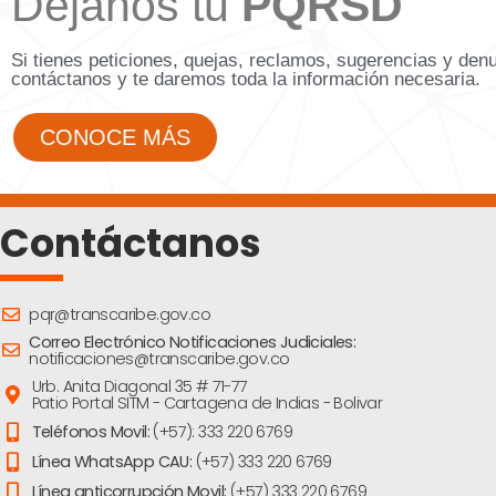
Déjanos tu
PQRSD
Si tienes peticiones, quejas, reclamos, sugerencias y den
contáctanos y te daremos toda la información necesaria.
CONOCE MÁS
Contáctanos
pqr@transcaribe.gov.co
Correo Electrónico Notificaciones Judiciales:
notificaciones@transcaribe.gov.co
Urb. Anita Diagonal 35 # 71-77
Patio Portal SITM - Cartagena de Indias - Bolivar
Teléfonos Movil:
(+57): 333 220 6769
Línea WhatsApp CAU:
(+57) 333 220 6769
Línea anticorrupción Movil:
(+57) 333 220 6769