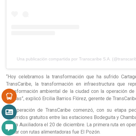
Una publicación compartida por Transcaribe S.A. (@transcari
“Hoy celebramos la transformación que ha sufrido Carta
TransCaribe, la transformación en infraestructura que re
transformación ambiental de la ciudad con la operación de
limpias”, explicó Ercilia Barrios Flórez, gerente de TransCarib
La operación de TransCaribe comenzó, con su etapa ped
recorridos gratuitos entre las estaciones Bodeguita y Chamba
María Auxiliadora el 20 de diciembre. La primera ruta en oper
contar con rutas alimentadoras fue El Pozón.