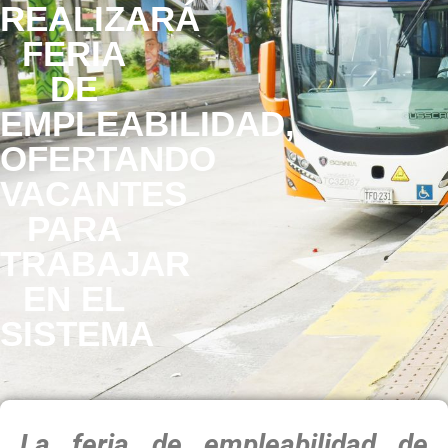
REALIZARÁ
FERIA
DE
EMPLEABILIDAD,
OFERTANDO
VACANTES
PARA
TRABAJAR
EN EL
SISTEMA
La feria de empleabilidad de