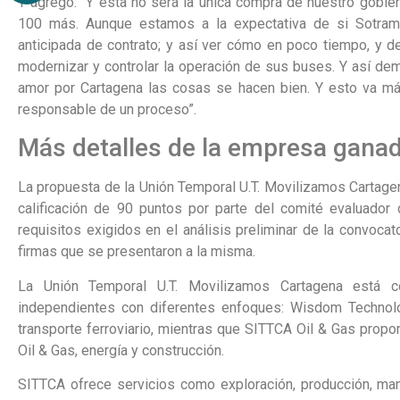
Y agregó: “Y esta no será la única compra de nuestro gobi
100 más. Aunque estamos a la expectativa de si Sotramac
anticipada de contrato; y así ver cómo en poco tiempo, y d
modernizar y controlar la operación de sus buses. Y así dem
amor por Cartagena las cosas se hacen bien. Y esto va má
responsable de un proceso”.
Más detalles de la empresa gana
La propuesta de la Unión Temporal U.T. Movilizamos Cartagen
calificación de 90 puntos por parte del comité evaluador
requisitos exigidos en el análisis preliminar de la convocat
firmas que se presentaron a la misma.
La Unión Temporal U.T. Movilizamos Cartagena está 
independientes con diferentes enfoques: Wisdom Technolo
transporte ferroviario, mientras que SITTCA Oil & Gas propor
Oil & Gas, energía y construcción.
SITTCA ofrece servicios como exploración, producción, man