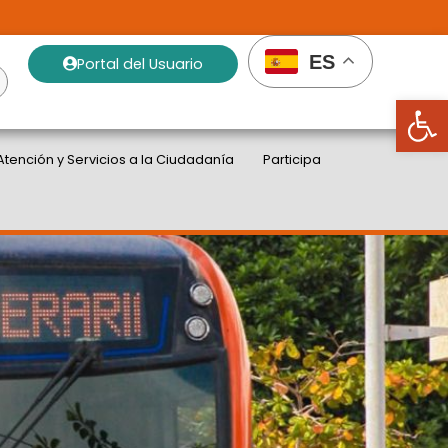
ES
Portal del Usuario
Abrir
Atención y Servicios a la Ciudadanía
Participa