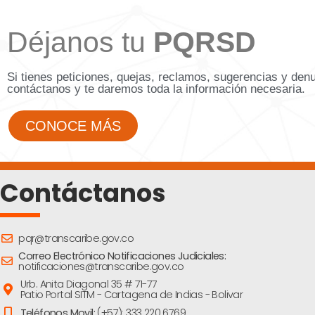
Déjanos tu
PQRSD
Si tienes peticiones, quejas, reclamos, sugerencias y den
contáctanos y te daremos toda la información necesaria.
CONOCE MÁS
Contáctanos
pqr@transcaribe.gov.co
Correo Electrónico Notificaciones Judiciales:
notificaciones@transcaribe.gov.co
Urb. Anita Diagonal 35 # 71-77
Patio Portal SITM - Cartagena de Indias - Bolivar
Teléfonos Movil:
(+57): 333 220 6769