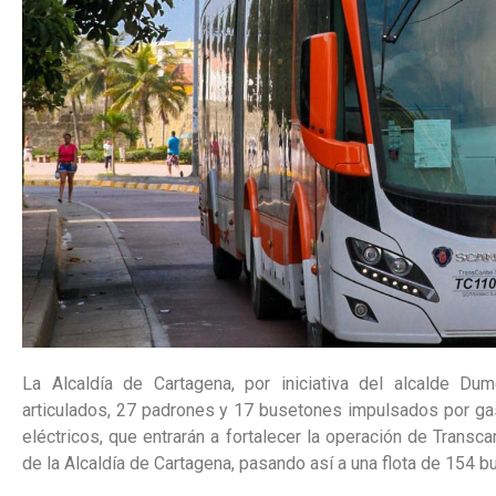
La Alcaldía de Cartagena, por iniciativa del alcalde Du
articulados, 27 padrones y 17 busetones impulsados por gas
eléctricos, que entrarán a fortalecer la operación de Transca
de la Alcaldía de Cartagena, pasando así a una flota de 154 b