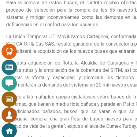
Para la compra de estos buses, el Distrito recibió oferta
proceso de selección para la compra de los 55 nuevos b
sistema y mitigar inconvenientes como las demoras en la
deficiencias en el confort para los usuarios.
La Unión Temporal U.T. Movilizamos Cartagena, conforma
SITTCA Oil & Gas SAS, resultó ganadora de la convocatoria p
se realizará la adquisición de los nuevos buses que entrarán 
Con esta adquisición de flota, la Alcaldía de Cartagena y 
nuevas rutas y la ampliación de la cobertura del SITM, así c
mejorar la oferta y capacidad, y disminuir los tiempo
incrementarán la demanda del sistema en 20 mil nuevos usua
“Frente a las múltiples quejas ciudadanas sobre buses de T
Sotramac, que tienen a media flota dañada y parada en Patio 
acondicionados dañados, buses que se varan o que se s
Cartagena: comprar una gran flota de buses nuevos para opt
calidad de vida de la gente”, expuso el alcalde Dumek Turbay.