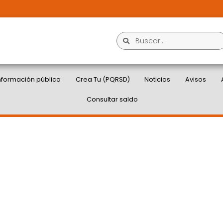
nformación pública
Crea Tu (PQRSD)
Noticias
Avisos
Consultar saldo
RANSCARIBE CONTARÁN
IZADOS EN SEGUNDOS