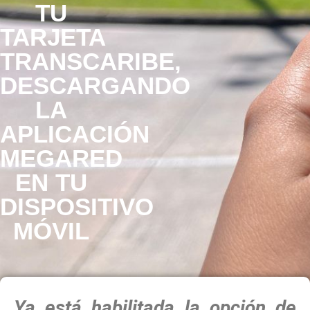
TU
TARJETA
TRANSCARIBE,
DESCARGANDO
LA
APLICACIÓN
MEGARED
EN TU
DISPOSITIVO
MÓVIL
Ya está habilitada la opción de