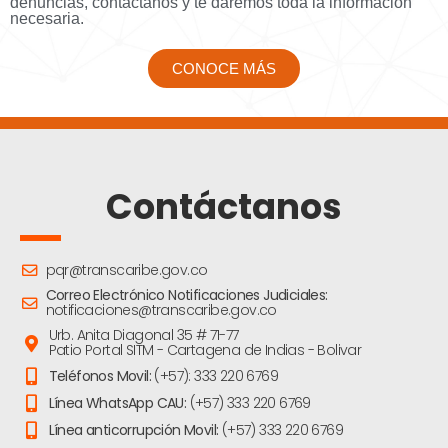
denuncias, contáctanos y te daremos toda la información
necesaria.
CONOCE MÁS
Contáctanos
pqr@transcaribe.gov.co
Correo Electrónico Notificaciones Judiciales:
notificaciones@transcaribe.gov.co
Urb. Anita Diagonal 35 # 71-77
Patio Portal SITM - Cartagena de Indias - Bolivar
Teléfonos Movil:
(+57): 333 220 6769
Línea WhatsApp CAU:
(+57) 333 220 6769
Línea anticorrupción Movil:
(+57) 333 220 6769