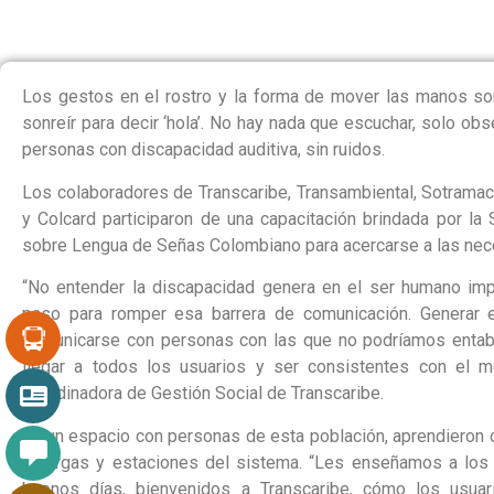
Los gestos en el rostro y la forma de mover las manos son
sonreír para decir ‘hola’. No hay nada que escuchar, solo o
personas con discapacidad auditiva, sin ruidos.
Los colaboradores de Transcaribe, Transambiental, Sotramac
y Colcard participaron de una capacitación brindada por la 
sobre Lengua de Señas Colombiano para acercarse a las nec
“No entender la discapacidad genera en el ser humano impo
paso para romper esa barrera de comunicación. Generar e
comunicarse con personas con las que no podríamos entab
llegar a todos los usuarios y ser consistentes con el me
coordinadora de Gestión Social de Transcaribe.
En un espacio con personas de esta población, aprendieron 
recargas y estaciones del sistema. “Les enseñamos a los
buenos días, bienvenidos a Transcaribe, cómo los usua