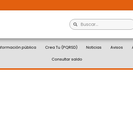
nformación pública
Crea Tu (PQRSD)
Noticias
Avisos
Consultar saldo
SIVO, COLABORADORES
 SEÑAS COLOMBIANO