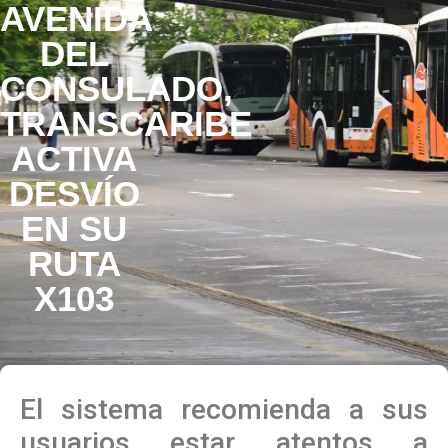
AVENIDA
DEL
CONSULADO,
TRANSCARIBE
ACTIVA
DESVÍO
EN SU
RUTA
X103
El sistema recomienda a sus
usuarios estar atentos a