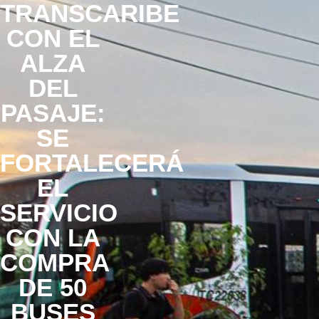
TRANSCARIBE
CON EL
ALZA
DEL
PASAJE:
SE
FORTALECERÁ
EL
SERVICIO
CON LA
COMPRA
DE 50
BUSES