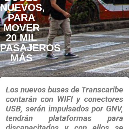
NUEVOS,
PARA
MOVER
20 MIL
PASAJEROS
MÁS
Los nuevos buses de Transcaribe
contarán con WIFI y conectores
USB, serán impulsados por GNV,
tendrán plataformas para
discapacitados y con ellos se