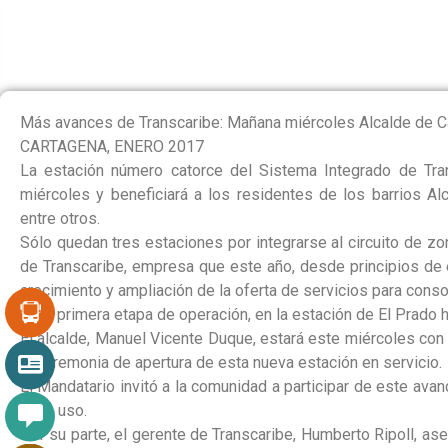
APERTURA A ESTA
Más avances de Transcaribe: Mañana miércoles Alcalde de Ca
CARTAGENA, ENERO 2017
La estación número catorce del Sistema Integrado de Tra
miércoles y beneficiará a los residentes de los barrios Al
entre otros.
Sólo quedan tres estaciones por integrarse al circuito de
de Transcaribe, empresa que este año, desde principios de 
crecimiento y ampliación de la oferta de servicios para conso
En la primera etapa de operación, en la estación de El Prado h
El alcalde, Manuel Vicente Duque, estará este miércoles con
la ceremonia de apertura de esta nueva estación en servicio.
El Mandatario invitó a la comunidad a participar de este ava
buen uso.
Por su parte, el gerente de Transcaribe, Humberto Ripoll, a