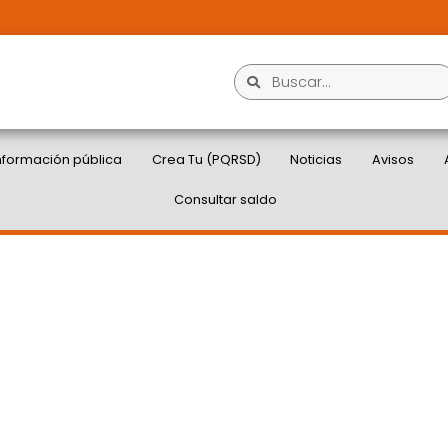
nformación pública
Crea Tu (PQRSD)
Noticias
Avisos
Consultar saldo
NSCARIBE: MAÑANA
 DE CARTAGENA DA