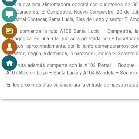
Esta nueva ruta alimentadora operará con busetones de 50 p
Los Caracoles, El Campestre, Nuevo Campestre, 20 de Julio,
industrial Contecar, Santa Lucía, Blas de Lezo y sector El Amp
«Hoy comienza la ruta A108 Santa Lucía – Campestre, la 
pedagógica. Es una ruta que será prestada con 8 busetones
minutos, aproximadamente, por lo tanto comenzaremos con e
rodantes, según la demanda, lo haremos», indicó el Gerente d
Esta ruta además comparte con la X102 Portal – Bosque –
A107 Blas de Lezo – Santa Lucía y A104 Mandela – Socorro – 
En los próximos días se anunciará la entrada de nuevas rutas