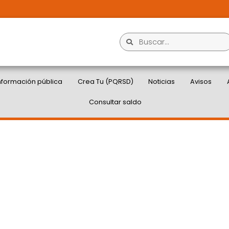
nformación pública
Crea Tu (PQRSD)
Noticias
Avisos
Consultar saldo
RE- SANTA LUCÍA YA
PA COMERCIAL