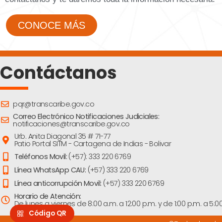
CONOCE MÁS
Contáctanos
pqr@transcaribe.gov.co
Correo Electrónico Notificaciones Judiciales:
notificaciones@transcaribe.gov.co
Urb. Anita Diagonal 35 # 71-77
Patio Portal SITM - Cartagena de Indias - Bolivar
Teléfonos Movil:
(+57): 333 220 6769
Línea WhatsApp CAU:
(+57) 333 220 6769
Línea anticorrupción Movil:
(+57) 333 220 6769
Horario de Atención:
De lunes a viernes de 8:00 a.m. a 12:00 p.m. y de 1:00 p.m. a 5:0