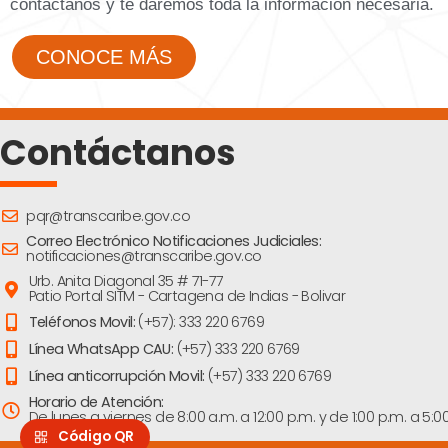
contáctanos y te daremos toda la información necesaria.
CONOCE MÁS
Contáctanos
pqr@transcaribe.gov.co
Correo Electrónico Notificaciones Judiciales:
notificaciones@transcaribe.gov.co
Urb. Anita Diagonal 35 # 71-77
Patio Portal SITM - Cartagena de Indias - Bolivar
Teléfonos Movil:
(+57): 333 220 6769
Línea WhatsApp CAU:
(+57) 333 220 6769
Línea anticorrupción Movil:
(+57) 333 220 6769
Horario de Atención:
De lunes a viernes de 8:00 a.m. a 12:00 p.m. y de 1:00 p.m. a 5:0