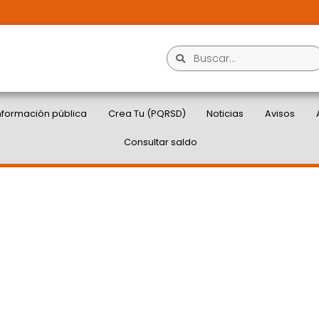
nformación pública
Crea Tu (PQRSD)
Noticias
Avisos
Consultar saldo
E LAVADO GENERAL Y
ZONAS VERDES EN