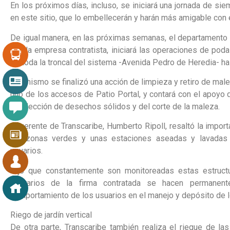
En los próximos días, incluso, se iniciará una jornada de s
en este sitio, que lo embellecerán y harán más amigable con
De igual manera, en las próximas semanas, el departamento d
con la empresa contratista, iniciará las operaciones de pod
de toda la troncal del sistema -Avenida Pedro de Heredia- ha
Así mismo se finalizó una acción de limpieza y retiro de mal
uno de los accesos de Patio Portal, y contará con el apoyo
recolección de desechos sólidos y del corte de la maleza.
El gerente de Transcaribe, Humberto Ripoll, resaltó la impo
las zonas verdes y unas estaciones aseadas y lavadas 
usuarios.
Dijo que constantemente son monitoreadas estas estructu
operarios de la firma contratada se hacen permanent
comportamiento de los usuarios en el manejo y depósito de 
Riego de jardín vertical
De otra parte, Transcaribe también realiza el riegue de las