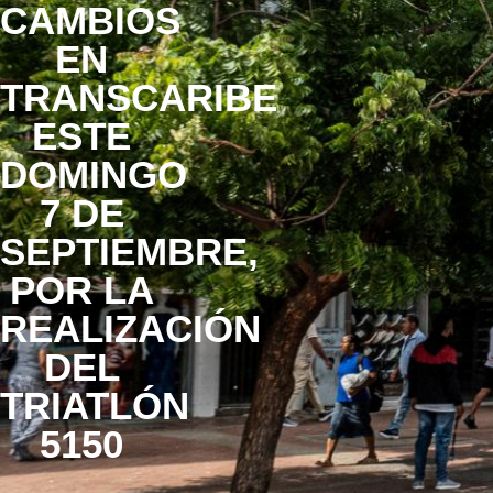
CAMBIOS
EN
TRANSCARIBE
ESTE
DOMINGO
7 DE
SEPTIEMBRE,
POR LA
REALIZACIÓN
DEL
TRIATLÓN
5150