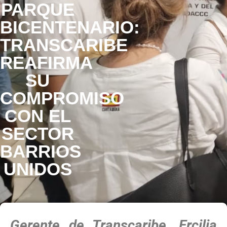
PARQUE
BICENTENARIO:
TRANSCARIBE
REAFIRMA
SU
COMPROMISO
CON EL
SECTOR
BARRIOS
UNIDOS
Gerente de Transcaribe, Ercilia