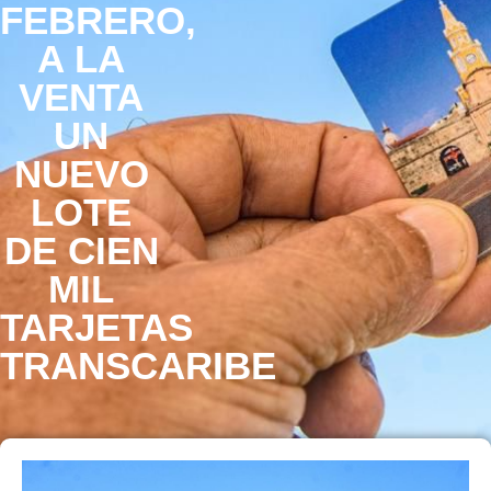
FEBRERO,
A LA
VENTA
UN
NUEVO
LOTE
DE CIEN
MIL
TARJETAS
TRANSCARIBE