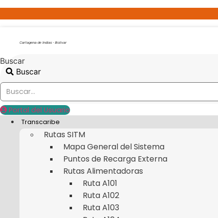
Ir
al
contenido
Cartagena de Indias - Bolivar
Buscar
Buscar
Portal del Usuario
Transcaribe
Rutas SITM
Mapa General del Sistema
Puntos de Recarga Externa
Rutas Alimentadoras
Ruta A101
Ruta A102
Ruta A103