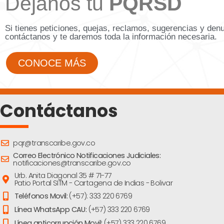
Déjanos tu
PQRSD
Si tienes peticiones, quejas, reclamos, sugerencias y den
contáctanos y te daremos toda la información necesaria.
CONOCE MÁS
Contáctanos
pqr@transcaribe.gov.co
Correo Electrónico Notificaciones Judiciales:
notificaciones@transcaribe.gov.co
Urb. Anita Diagonal 35 # 71-77
Patio Portal SITM - Cartagena de Indias - Bolivar
Teléfonos Movil:
(+57): 333 220 6769
Línea WhatsApp CAU:
(+57) 333 220 6769
Línea anticorrupción Movil:
(+57) 333 220 6769