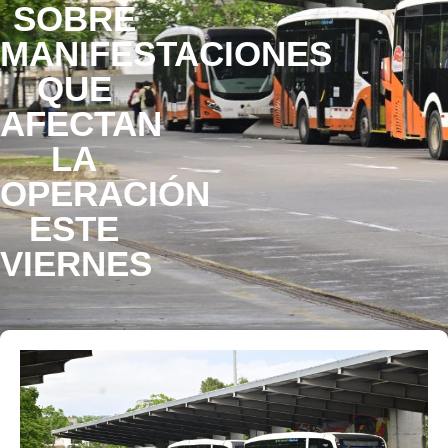
SOBRE
MANIFESTACIONES
QUE
AFECTAN
LA
OPERACIÓN
ESTE
VIERNES