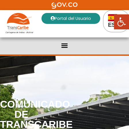
Abrir
Portal del Usuario
ES
Cartagena de Indias - Bolivar
COMUNICADO
DE
TRANSCARIBE