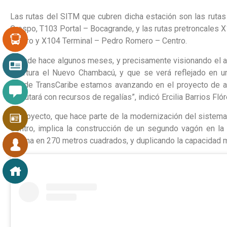
Las rutas del SITM que cubren dicha estación son las rutas
Crespo, T103 Portal – Bocagrande, y las rutas pretroncales
Centro y X104 Terminal – Pedro Romero – Centro.
“Desde hace algunos meses, y precisamente visionando el al
apertura el Nuevo Chambacú, y que se verá reflejado en 
desde TransCaribe estamos avanzando en el proyecto de am
ejecutará con recursos de regalías”, indicó Ercilia Barrios Fló
El proyecto, que hace parte de la modernización del sistema
Centro, implica la construcción de un segundo vagón en la
misma en 270 metros cuadrados, y duplicando la capacidad m