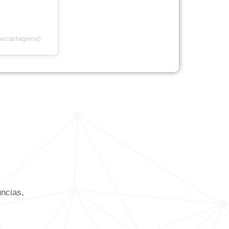
becartagena)
uncias,