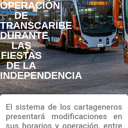
OPERACIÓN
DE
TRANSCARIBE
DURANTE
LAS
FIESTAS
DE LA
INDEPENDENCIA
El sistema de los cartageneros
presentará modificaciones en
sus horarios y operación, entre