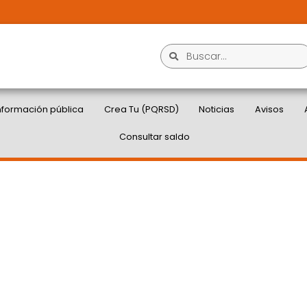
nformación pública
Crea Tu (PQRSD)
Noticias
Avisos
Consultar saldo
ESTROS OPERADORES
OVID – 19