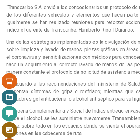
“Transcaribe S.A. envió a los concesionarios un protocolo d
de los diferentes vehículos y elementos que hacen parte 
igualmente se han realizado reuniones para reforzar accio
indicó el gerente de Transcaribe, Humberto Ripoll Durango.
Una de las estrategias implementadas es la divulgación de 
sobre limpieza y lavado de manos, piezas gráficas en áreas
el coronavirus y sensibilizaciones con médicos para conoce
hace un seguimiento al correcto lavado de manos de las pe
manera constante el protocolo de solicitud de asistencia méd
De acuerdo a las recomendaciones del ministerio de Salud
presentan síntomas de gripa o resfriado; mientras que c
operadores gel antibacterial o alcohol antiséptico para su hig
Cartagena Complementaria y Social de Indias entregó envases
acabe el alcohol, se les suministre nuevamente. Transambient
noche, sobre todo en los espacios donde se sienta el opera
padrones en las cabeceras de ruta.