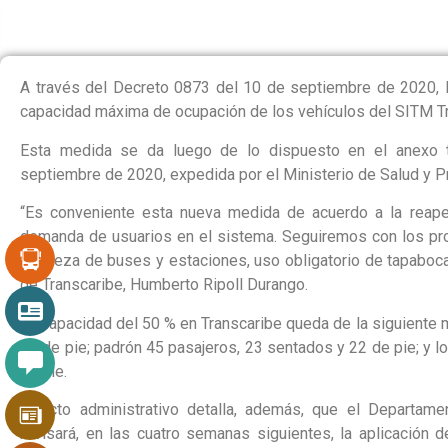
A través del Decreto 0873 del 10 de septiembre de 2020, la
capacidad máxima de ocupación de los vehículos del SITM Tr
Esta medida se da luego de lo dispuesto en el anexo 
septiembre de 2020, expedida por el Ministerio de Salud y Pr
“Es conveniente esta nueva medida de acuerdo a la reaper
demanda de usuarios en el sistema. Seguiremos con los pr
limpieza de buses y estaciones, uso obligatorio de tapaboca
de Transcaribe, Humberto Ripoll Durango.
La capacidad del 50 % en Transcaribe queda de la siguiente 
32 de pie; padrón 45 pasajeros, 23 sentados y 22 de pie; y 
de pie.
El acto administrativo detalla, además, que el Departamen
revisará, en las cuatro semanas siguientes, la aplicación 