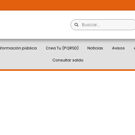
nformación pública
Crea Tu (PQRSD)
Noticias
Avisos
Consultar saldo
 % DE CAPACIDAD EN
ARIBE