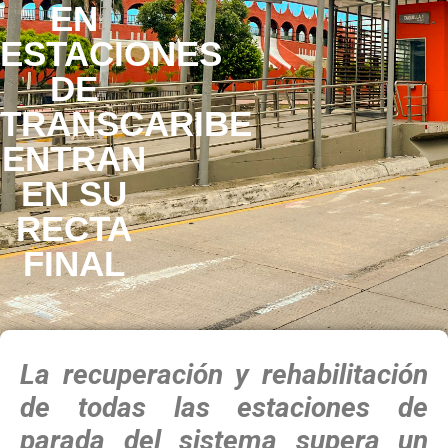
EN
ESTACIONES
DE
TRANSCARIBE
ENTRAN
EN SU
RECTA
FINAL
La recuperación y rehabilitación
de todas las estaciones de
parada del sistema supera un