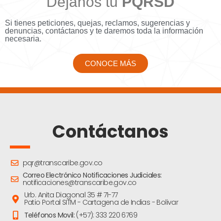
Déjanos tu
PQRSD
Si tienes peticiones, quejas, reclamos, sugerencias y
denuncias, contáctanos y te daremos toda la información
necesaria.
CONOCE MÁS
Contáctanos
pqr@transcaribe.gov.co
Correo Electrónico Notificaciones Judiciales:
notificaciones@transcaribe.gov.co
Urb. Anita Diagonal 35 # 71-77
Patio Portal SITM - Cartagena de Indias - Bolivar
Teléfonos Movil:
(+57): 333 220 6769