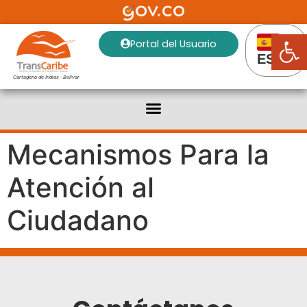
Abrir
Portal del Usuario
ES
Cartagena de Indias - Bolivar
Mecanismos Para la
Atención al
Ciudadano