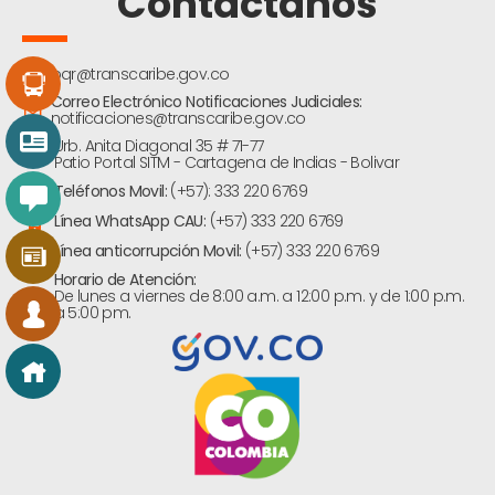
Contáctanos
pqr@transcaribe.gov.co
Correo Electrónico Notificaciones Judiciales:
notificaciones@transcaribe.gov.co
Urb. Anita Diagonal 35 # 71-77
Patio Portal SITM - Cartagena de Indias - Bolivar
Teléfonos Movil:
(+57): 333 220 6769
Línea WhatsApp CAU:
(+57) 333 220 6769
Línea anticorrupción Movil:
(+57) 333 220 6769
Horario de Atención:
De lunes a viernes de 8:00 a.m. a 12:00 p.m. y de 1:00 p.m.
a 5:00 pm.