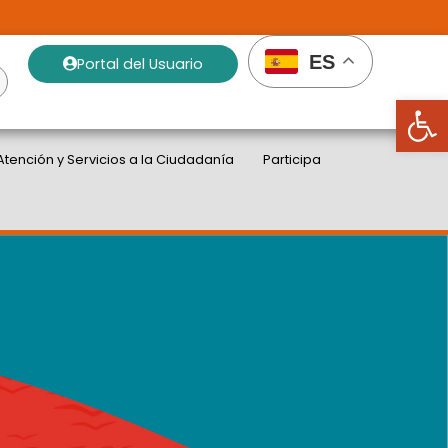
ES
Portal del Usuario
Abrir
Atención y Servicios a la Ciudadanía
Participa