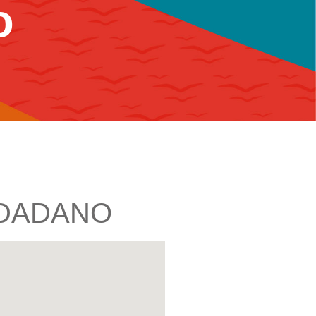
o
UDADANO