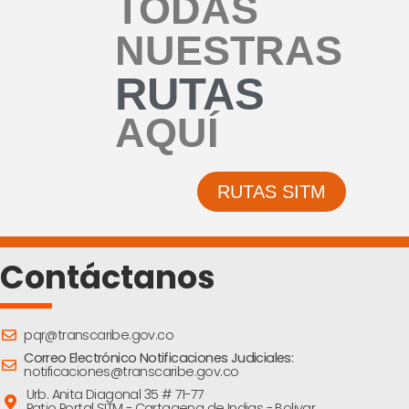
TODAS
NUESTRAS
RUTAS
AQUÍ
RUTAS SITM
Contáctanos
pqr@transcaribe.gov.co
Correo Electrónico Notificaciones Judiciales:
notificaciones@transcaribe.gov.co
Urb. Anita Diagonal 35 # 71-77
Patio Portal SITM - Cartagena de Indias - Bolivar