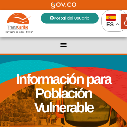
A
Portal del Usuario
ES
Cartagena de Indias - Bolivar
Información para
Población
Vulnerable