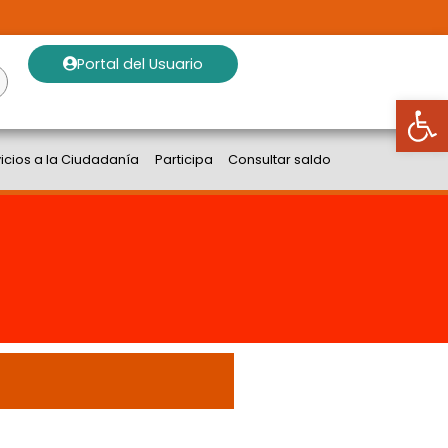
Portal del Usuario
Abrir
vicios a la Ciudadanía
Participa
Consultar saldo