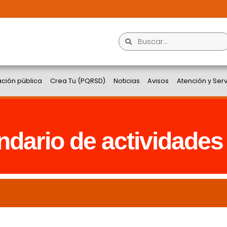
ación pública
Crea Tu (PQRSD)
Noticias
Avisos
Atención y Ser
ndario de actividades