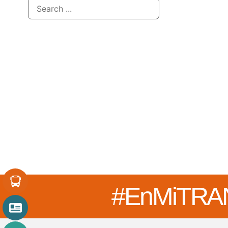
#EnMi
TRA