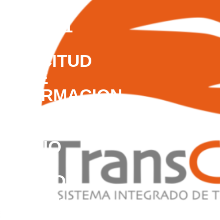
INTERNO
NO. 2161
–
SOLICITUD
DE
INFORMACION
DE
ALDAIR
JULIO
CON
OFICIO
TC-SG-
07.01-