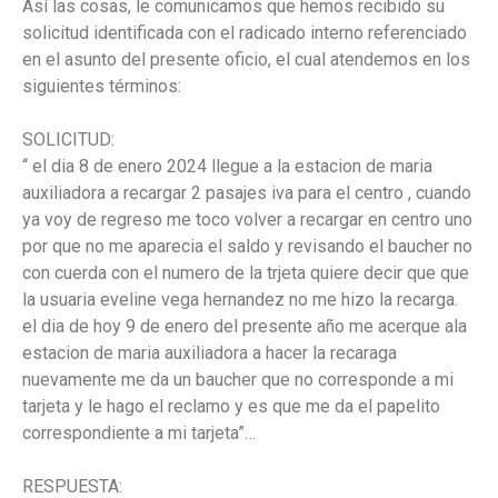
Así
las
cosas,
le
comunicamos
que
hemos
recibido
su
solicitud
identificada
con
el
radicado
interno
referenciado
en
el
asunto
del
presente
oficio,
el
cual
atendemos
en
los
siguientes
términos:
SOLICITUD:
“
el
dia
8
de
enero
2024
llegue
a
la
estacion
de
maria
auxiliadora
a
recargar
2
pasajes
iva
para
el
centro
,
cuando
ya
voy
de
regreso
me
toco
volver
a
recargar
en
centro
uno
por
que
no
me
aparecia
el
saldo
y
revisando
el
baucher
no
con
cuerda
con
el
numero
de
la
trjeta
quiere
decir
que
que
la
usuaria
eveline
vega
hernandez
no
me
hizo
la
recarga
.
el
dia
de
hoy
9
de
enero
del
presente
año
me
acerque
ala
estacion
de
maria
auxiliadora
a
hacer
la
recaraga
nuevamente
me
da
un
baucher
que
no
corresponde
a
mi
tarjeta
y
le
hago
el
reclamo
y
es
que
me
da
el
papelito
correspondiente
a
mi
tarjeta”…
RESPUESTA: