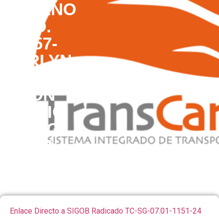
INTERNO
NO.
0157-
MARLYN
BALLESTAS
CON
OFICIO
TC-SG-
07.01-
1151-24
Enlace Directo a SIGOB Radicado TC-SG-07.01-1151-24