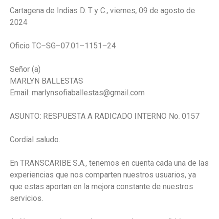
Cartagena
de
Indias
D.
T
y
C.,
viernes,
09
de
agosto
de
2024
Oficio
TC
–
SG
–
07.01
–
1151
–
24
Señor
(a)
MARLYN
BALLESTAS
Email:
marlynsofiaballestas@gmail.com
ASUNTO:
RESPUESTA
A
RADICADO
INTERNO
No.
0157
Cordial
saludo.
En
TRANSCARIBE
S.A.,
tenemos
en
cuenta
cada
una
de
las
experiencias
que
nos
comparten
nuestros
usuarios,
ya
que
estas
aportan
en
la
mejora
constante
de
nuestros
servicios.