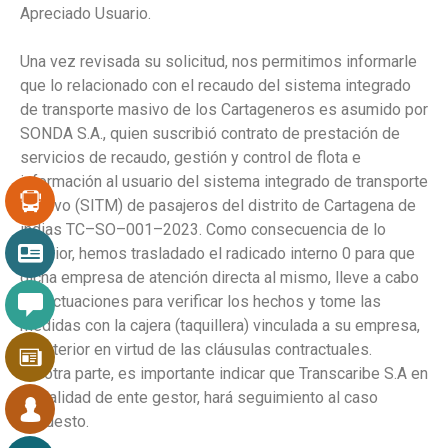
Apreciado
Usuario.
Una
vez
revisada
su
solicitud,
nos
permitimos
informarle
que
lo
relacionado
con
el
recaudo
del
sistema
integrado
de
transporte
masivo
de
los
Cartageneros
es
asumido
por
SONDA
S.A.,
quien
suscribió
contrato
de
prestación
de
servicios
de
recaudo,
gestión
y
control
de
flota
e
información
al
usuario
del
sistema
integrado
de
transporte
masivo
(SITM)
de
pasajeros
del
distrito
de
Cartagena
de
indias
TC
–
SO
–
001
–
2023.
Como
consecuencia
de
lo
anterior,
hemos
trasladado
el
radicado
interno
0
para
que
dicha
empresa
de
atención
directa
al
mismo,
lleve
a
cabo
las
actuaciones
para
verificar
los
hechos
y
tome
las
medidas
con
la
cajera
(taquillera)
vinculada
a
su
empresa,
lo
anterior
en
virtud
de
las
cláusulas
contractuales
.
De otra parte, es importante indicar que Transcaribe S.A en
su calidad de ente gestor, hará seguimiento al caso
expuesto.