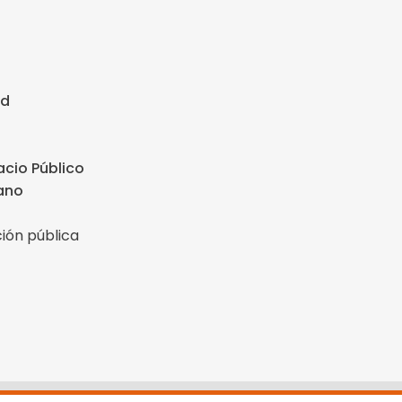
ad
cio Público
dano
ión pública