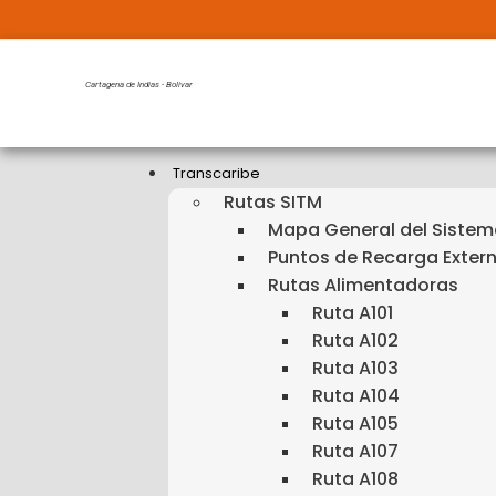
Cartagena de Indias - Bolivar
Transcaribe
Rutas SITM
Mapa General del Siste
Puntos de Recarga Exter
Rutas Alimentadoras
Ruta A101
Ruta A102
Ruta A103
Ruta A104
Ruta A105
Ruta A107
Ruta A108