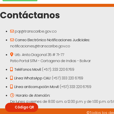
Contáctanos
pqr@transcaribe.gov.co
Correo Electrónico Notificaciones Judiciales:
notificaciones@transcaribe.gov.co
Urb. Anita Diagonal 35 # 71-77
Patio Portal SITM - Cartagena de Indias - Bolivar
Teléfonos Movil:
(+57): 333 220 6769
Línea WhatsApp CAU:
(+57) 333 220 6769
Línea anticorrupción Movil:
(+57) 333 220 6769
Horario de Atención:
De lunes a viernes de 8:00 a.m. a 12:00 p.m. y de 1:00 p.m. a 5
©Todos los der