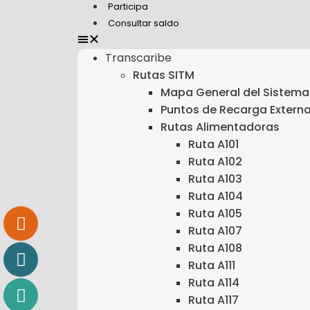
Participa
Consultar saldo
Transcaribe
Rutas SITM
Mapa General del Sistema
Puntos de Recarga Extern
Rutas Alimentadoras
Ruta A101
Ruta A102
Ruta A103
Ruta A104
Ruta A105
Ruta A107
Ruta A108
Ruta A111
Ruta A114
Ruta A117