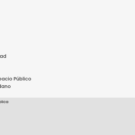
dad
pacio Público
adano
blica