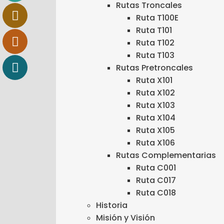
Rutas Troncales
Ruta T100E
Ruta T101
Ruta T102
Ruta T103
Rutas Pretroncales
Ruta X101
Ruta X102
Ruta X103
Ruta X104
Ruta X105
Ruta X106
Rutas Complementarias
Ruta C001
Ruta C017
Ruta C018
Historia
Misión y Visión