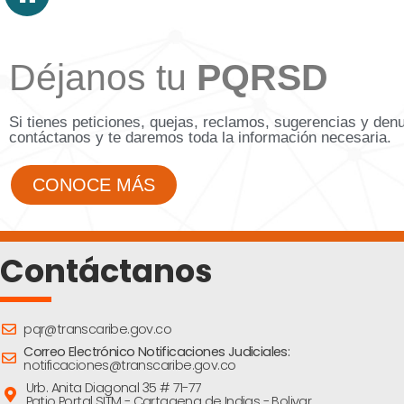
Déjanos tu
PQRSD
Si tienes peticiones, quejas, reclamos, sugerencias y den
contáctanos y te daremos toda la información necesaria.
CONOCE MÁS
Contáctanos
pqr@transcaribe.gov.co
Correo Electrónico Notificaciones Judiciales:
notificaciones@transcaribe.gov.co
Urb. Anita Diagonal 35 # 71-77
Patio Portal SITM - Cartagena de Indias - Bolivar