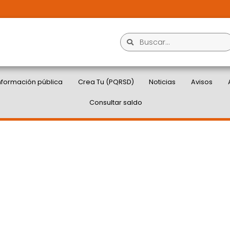
nformación pública
Crea Tu (PQRSD)
Noticias
Avisos
Consultar saldo
 D.T. Y C., 12 DE
SPUESTA A RADICADO