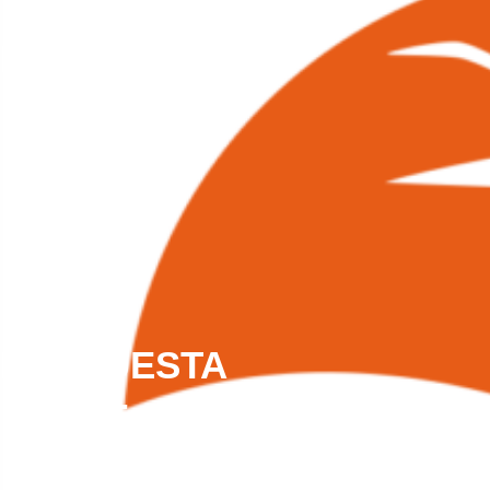
17
DICIEMBRE
DE 2019
RAD-
EXT TC-
DT-
07.01-
0392-
2019
RESPUESTA
RAD-
INT
0123 DE